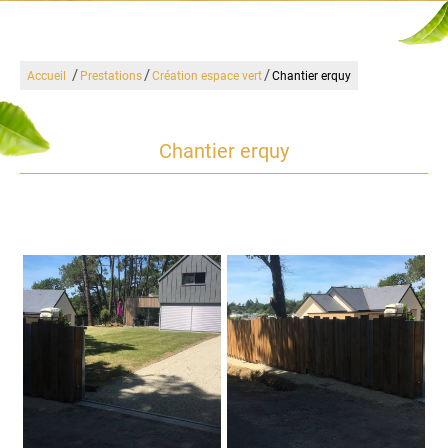
/
/
/
Accueil
Prestations
Création espace vert
Chantier erquy
Chantier erquy