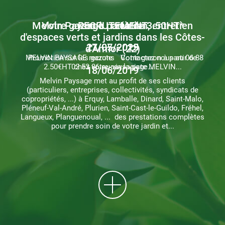
Melvin Paysage : création, entretien
Votre gazon à partir de 3.50HT*
RECRUTEMENT
d'espaces verts et jardins dans les Côtes-
27/05/2025
11/07/2019
d'Armor (22)
MELVIN PAYSAGE recrute Contactez nous au 06 88
Promotion sur les gazons Votre gazon à partir de
2.50€HT chez votre paysagiste MELVIN...
02 53 86 ou via la page...
18/06/2019
Melvin Paysage met au profit de ses clients
(particuliers, entreprises, collectivités, syndicats de
copropriétés, ...) à Erquy, Lamballe, Dinard, Saint-Malo,
Pléneuf-Val-André, Plurien, Saint-Cast-le-Guildo, Fréhel,
Langueux, Planguenoual, ... des prestations complètes
pour prendre soin de votre jardin et...